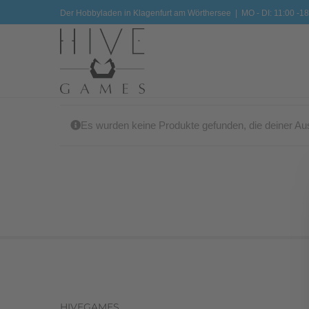
Zum
Der Hobbyladen in Klagenfurt am Wörthersee
|
MO - DI: 11:00 -18
Inhalt
springen
Es wurden keine Produkte gefunden, die deiner Au
HIVEGAMES