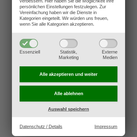
verbessern.
Hier haben Sie die Möglichkeit Ihre
Kontakt
persönlichen Einstellungen festzulegen.
Zur
Impressum
Vereinfachung haben wir die Dienste in
Kategorien eingeteilt. Wir würden uns freuen,
Datenschutz
wenn Sie alle Kategorien akzeptieren.
AGB
Widerruf
Essenziell
Statistik,
Externe
Marketing
Medien
Alle akzeptieren und
weiter
Alle ablehnen
Auswahl speichern
Datenschutz / Details
Impressum