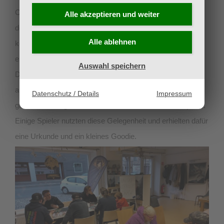
Community anzutreffen ist, gab es zunächst ein Event mit
Alle akzeptieren und
weiter
dem Thema „Learn to Play“, wo man sich das Spiel
Alle ablehnen
kostenlos mithilfe von Starter-Decks von unseren Tutoren
erklären lassen konnte. Das zweite Event hatte den
Auswahl speichern
Deckbau zum Thema. Wer wollte, konnte die Eventreihe
auch mit einer „Abschlussprüfung“ beenden, indem man
Datenschutz / Details
Impressum
gleich in der folgenden Woche bei einem Turnier mitspielte.
Einige Spieler nutzten diese Gelegenheit und erhielten dafür
eine Urkunde und ein kleines Goodie.