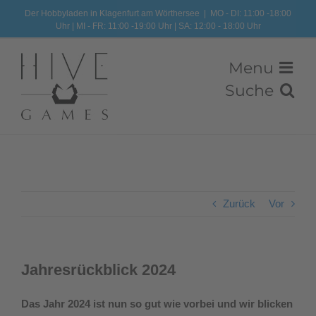
Zum
Der Hobbyladen in Klagenfurt am Wörthersee
|
MO - DI: 11:00 -18:00
Uhr | MI - FR: 11:00 -19:00 Uhr | SA: 12:00 - 18:00 Uhr
Inhalt
springen
Zurück
Vor
Jahresrückblick 2024
Das Jahr 2024 ist nun so gut wie vorbei und wir blicken