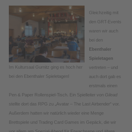
Gleichzeitig mit
den GRT-Events
waren wir auch
bei den
Ebenthaler
Spieletagen
Im Kultursaal Gurnitz ging es hoch her
vertreten – und
bei den Ebenthaler Spieletagen!
auch dort gab es
erstmals einen
Pen & Paper Rollenspiel-Tisch. Ein Spielleiter von
Gilead
stellte dort das RPG zu „Avatar – The Last Airbender“ vor.
Außerdem hatten wir natürlich wieder eine Menge
Brettspiele und Trading Card Games im Gepäck, die wir
vor allem am Spezial-Abend für Erwachsene und ältere