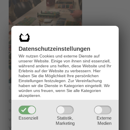
Datenschutz­einstellungen
Wir nutzen Cookies und externe Dienste auf
unserer Website. Einige von ihnen sind essenziell,
während andere uns helfen, diese Website und Ihr
Erlebnis auf der Website zu verbessern.
Hier
haben Sie die Möglichkeit Ihre persönlichen
Einstellungen festzulegen.
Zur Vereinfachung
haben wir die Dienste in Kategorien eingeteilt. Wir
Living Forest war sehr beliebt bei den Student*innen.
würden uns freuen, wenn Sie alle Kategorien
akzeptieren.
Gegen Jahresende gab es erstmals die Möglichkeit, ein
neues Einsteiger-Event für
Magic: The Gathering
zu
Essenziell
Statistik,
Externe
veranstalten: die
Magic Academy
. Gemeinsam mit dem
Marketing
Medien
Verein Gilead, wo mittlerweile auch eine sehr aktive Magic-