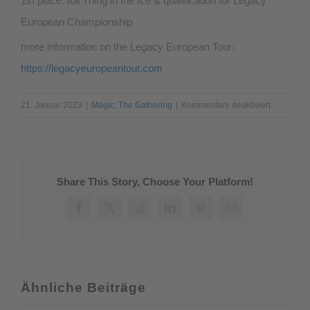
1st place: foil Thing in the Ice & qualification for Legacy
European Championship
more information on the Legacy European Tour:
https://legacyeuropeantour.com
für
21. Januar 2023
|
Magic: The Gathering
|
Kommentare deaktiviert
Wizards
Play
Network
Qualifier
Share This Story, Choose Your Platform!
(WPNQ)
Facebook
X
Reddit
LinkedIn
Pinterest
E-
Mail
Ähnliche Beiträge