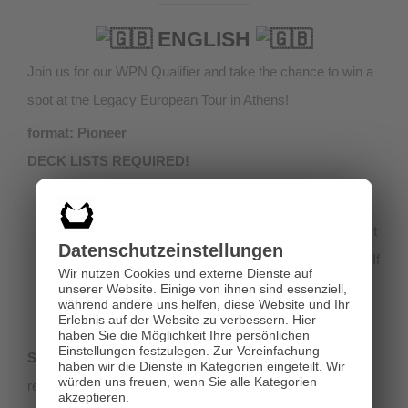
ENGLISH
Join us for our WPN Qualifier and take the chance to win a
spot at the Legacy European Tour in Athens!
format: Pioneer
DECK LISTS REQUIRED!
Tip: There are websites like
decklist.org
or
moxfield.com
that you can use to fill out your decklist
Datenschutz­einstellungen
– or download the
interactive PDF form (click here)
! If
Wir nutzen Cookies und externe Dienste auf
you don’t have the opportunity to print it out, please
unserer Website. Einige von ihnen sind essenziell,
während andere uns helfen, diese Website und Ihr
send it to thomas@hivegames.at.
Erlebnis auf der Website zu verbessern.
Hier
haben Sie die Möglichkeit Ihre persönlichen
Einstellungen festzulegen.
Zur Vereinfachung
Saturday, 18th February
haben wir die Dienste in Kategorien eingeteilt. Wir
würden uns freuen, wenn Sie alle Kategorien
registration start: 11 am
akzeptieren.