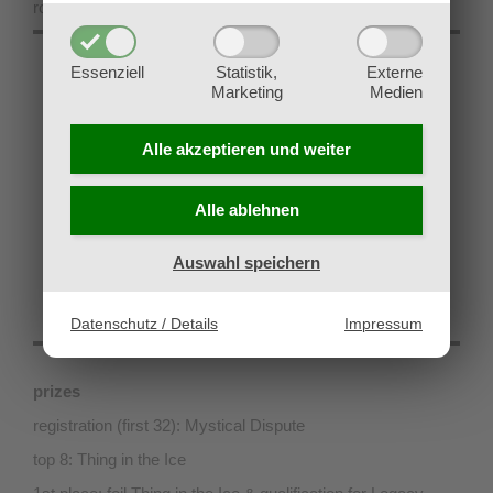
round 1 start: 12 pm
Essenziell
Statistik,
Externe
Marketing
Medien
entry: € 25.00
Alle akzeptieren und
weiter
Preregistration is recommended, reserve your ticket at
our WEBSHOP (click here)
Alle ablehnen
Event Code: YQP624G
Auswahl speichern
Datenschutz / Details
Impressum
prizes
registration (first 32): Mystical Dispute
top 8: Thing in the Ice