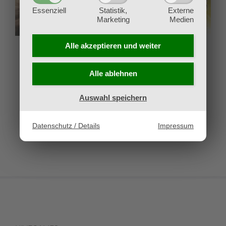
Essenziell
Statistik,
Externe
Marketing
Medien
Alle akzeptieren und
weiter
Trading Card Games –
Yu-Gi-Oh! Doom of
Wo fange ich an?
Dimensions
Alle ablehnen
18. März 2026
8. September 2025
Auswahl speichern
Datenschutz / Details
Impressum