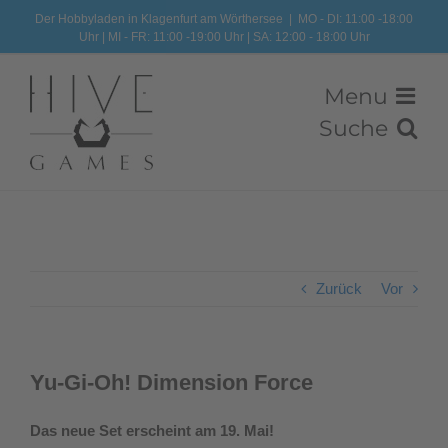
Zum
Der Hobbyladen in Klagenfurt am Wörthersee
|
MO - DI: 11:00 -18:00
Uhr | MI - FR: 11:00 -19:00 Uhr | SA: 12:00 - 18:00 Uhr
Inhalt
springen
Zurück
Vor
Yu-Gi-Oh! Dimension Force
Das neue Set erscheint am 19. Mai!