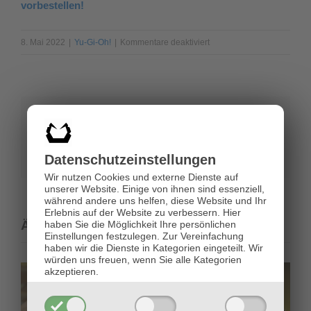
vorbestellen!
für
8. Mai 2022
|
Yu-Gi-Oh!
|
Kommentare deaktiviert
Yu-
Gi-
Oh!
Dimension
Share This Story, Choose Your Platform!
Force
Facebook
X
Reddit
LinkedIn
Pinterest
E-
Datenschutz­einstellungen
Mail
Wir nutzen Cookies und externe Dienste auf
unserer Website. Einige von ihnen sind essenziell,
während andere uns helfen, diese Website und Ihr
Erlebnis auf der Website zu verbessern.
Hier
Ähnliche Beiträge
haben Sie die Möglichkeit Ihre persönlichen
Einstellungen festzulegen.
Zur Vereinfachung
haben wir die Dienste in Kategorien eingeteilt. Wir
würden uns freuen, wenn Sie alle Kategorien
akzeptieren.