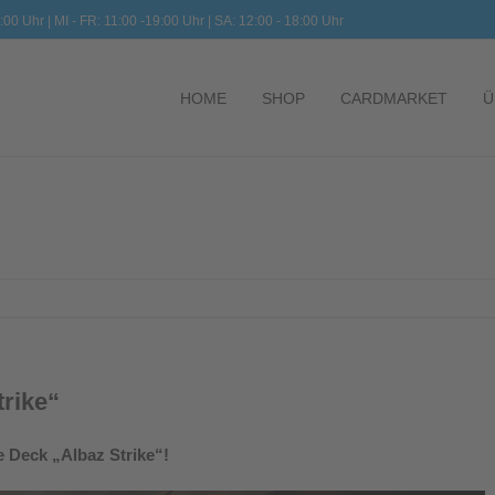
:00 Uhr | MI - FR: 11:00 -19:00 Uhr | SA: 12:00 - 18:00 Uhr
HOME
SHOP
CARDMARKET
Ü
trike“
e Deck „Albaz Strike“!