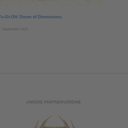
Yu-Gi-Oh! Doom of Dimensions
Yu-Gi-O
8. September 2025
10. Juni 2
UNSERE PARTNERVEREINE