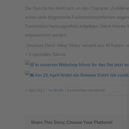
Die Geschichte dreht sich um den Charakter „Gefallener 
schon viele dragonische Fusionsmonsterformen angen
Fusionsbeschwörungseffekt aufgebaut. Damit können f
angenommen werden.
„Structure Deck: Albaz Strike“ besteht aus 46 Karten
+ 5 speziellen Tokens.
In unserem Webshop könnt ihr das Set jetzt sc
Am 23. April findet ein Release Event mit zusätz
für
2. April 2022
|
Yu-Gi-Oh!
|
Kommentare deaktiviert
Yu-
Gi-
Oh!
Structure
Share This Story, Choose Your Platform!
Deck