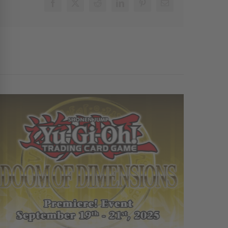
Facebook
X
Reddit
LinkedIn
Pinterest
E-
Mail