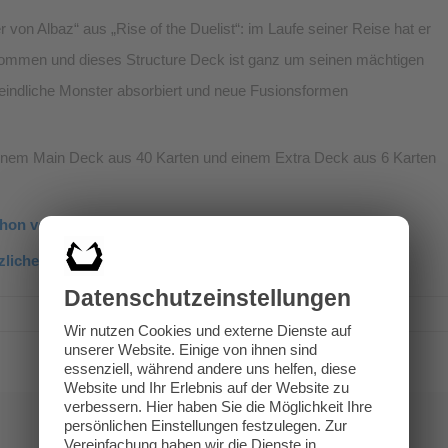
von Albaz“ aus „Rise of the Duelist“: im Laufe seiner Reise hat er
ommen und dieses Structure Deck ist ganz um seinen mächtigen
eindliche Monster absorbiert und neue Fusionsformen
: einem Main Deck aus 40 Karten und einem Extra Deck aus 6 Karten
hon vorbestellen!
lichen Preisen statt.
Datenschutz­einstellungen
Wir nutzen Cookies und externe Dienste auf
unserer Website. Einige von ihnen sind
essenziell, während andere uns helfen, diese
Website und Ihr Erlebnis auf der Website zu
verbessern.
Hier haben Sie die Möglichkeit Ihre
persönlichen Einstellungen festzulegen.
Zur
Vereinfachung haben wir die Dienste in