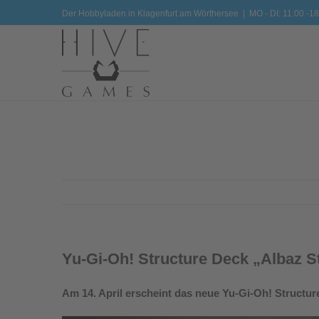
Zum
Der Hobbyladen in Klagenfurt am Wörthersee
|
MO - DI: 11:00 -18
Inhalt
springen
Yu-Gi-Oh! Structure Deck „Albaz S
Am 14. April erscheint das neue Yu-Gi-Oh! Structur