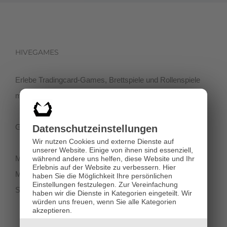
HIVEGAMES
Erlebe Tradingcard-Games, Brettspiele und Rollenspiele
mit einer netten Community in der Klagenfurter Innenstadt!
Getreidegasse 3, 9020 Klagenfurt
Datenschutz­einstellungen
Wir nutzen Cookies und externe Dienste auf
unserer Website. Einige von ihnen sind essenziell,
Montag-Dienstag 11:00 - 18:00
während andere uns helfen, diese Website und Ihr
Erlebnis auf der Website zu verbessern.
Hier
Mittwoch-Freitag 11:00-19:00
haben Sie die Möglichkeit Ihre persönlichen
Einstellungen festzulegen.
Zur Vereinfachung
Samstag 12:00 - 18:00
haben wir die Dienste in Kategorien eingeteilt. Wir
würden uns freuen, wenn Sie alle Kategorien
akzeptieren.