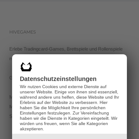
HIVEGAMES
Erlebe Tradingcard-Games, Brettspiele und Rollenspiele
mit einer netten Community in der Klagenfurter Innenstadt!
Getreidegasse 3, 9020 Klagenfurt
Datenschutz­einstellungen
Wir nutzen Cookies und externe Dienste auf
unserer Website. Einige von ihnen sind essenziell,
Montag-Dienstag 11:00 - 18:00
während andere uns helfen, diese Website und Ihr
Erlebnis auf der Website zu verbessern.
Hier
Mittwoch-Freitag 11:00-19:00
haben Sie die Möglichkeit Ihre persönlichen
Einstellungen festzulegen.
Zur Vereinfachung
Samstag 12:00 - 18:00
haben wir die Dienste in Kategorien eingeteilt. Wir
würden uns freuen, wenn Sie alle Kategorien
akzeptieren.