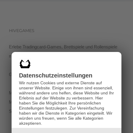
HIVEGAMES
Erlebe Tradingcard-Games, Brettspiele und Rollenspiele
mit einer netten Community in der Klagenfurter Innenstadt!
Getreidegasse 3, 9020 Klagenfurt
Datenschutz­einstellungen
Wir nutzen Cookies und externe Dienste auf
unserer Website. Einige von ihnen sind essenziell,
Montag-Dienstag 11:00 - 18:00
während andere uns helfen, diese Website und Ihr
Erlebnis auf der Website zu verbessern.
Hier
Mittwoch-Freitag 11:00-19:00
haben Sie die Möglichkeit Ihre persönlichen
Einstellungen festzulegen.
Zur Vereinfachung
Samstag 12:00 - 18:00
haben wir die Dienste in Kategorien eingeteilt. Wir
würden uns freuen, wenn Sie alle Kategorien
akzeptieren.