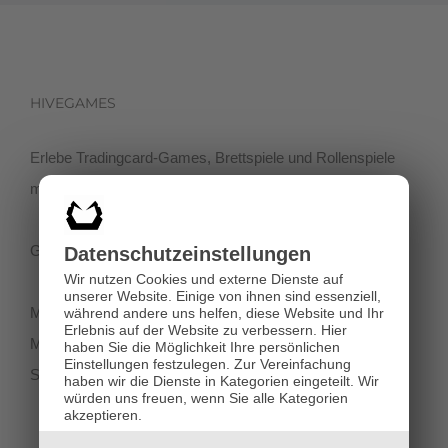
HIVEGAMES
Erlebe Tradingcard-Games, Brettspiele und Rollenspiele
mit einer netten Community in der Klagenfurter Innenstadt!
Getreidegasse 3, 9020 Klagenfurt
Datenschutz­einstellungen
Wir nutzen Cookies und externe Dienste auf
unserer Website. Einige von ihnen sind essenziell,
Montag-Dienstag 11:00 - 18:00
während andere uns helfen, diese Website und Ihr
Erlebnis auf der Website zu verbessern.
Hier
Mittwoch-Freitag 11:00-19:00
haben Sie die Möglichkeit Ihre persönlichen
Einstellungen festzulegen.
Zur Vereinfachung
Samstag 12:00 - 18:00
haben wir die Dienste in Kategorien eingeteilt. Wir
würden uns freuen, wenn Sie alle Kategorien
akzeptieren.