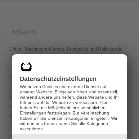
HIVEGAMES
Erlebe Tradingcard-Games, Brettspiele und Rollenspiele
mit einer netten Community in der Klagenfurter Innenstadt!
Getreidegasse 3, 9020 Klagenfurt
Datenschutz­einstellungen
Wir nutzen Cookies und externe Dienste auf
unserer Website. Einige von ihnen sind essenziell,
Montag-Dienstag 11:00 - 18:00
während andere uns helfen, diese Website und Ihr
Erlebnis auf der Website zu verbessern.
Hier
Mittwoch-Freitag 11:00-19:00
haben Sie die Möglichkeit Ihre persönlichen
Einstellungen festzulegen.
Zur Vereinfachung
Samstag 12:00 - 18:00
haben wir die Dienste in Kategorien eingeteilt. Wir
würden uns freuen, wenn Sie alle Kategorien
akzeptieren.