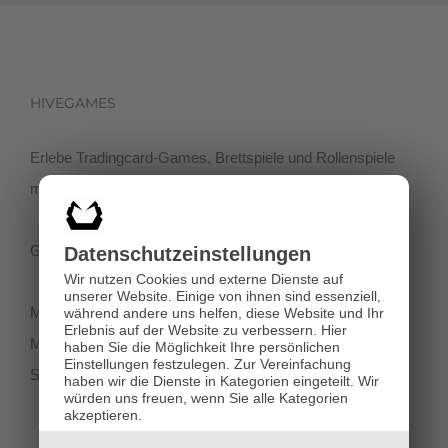
HIVEGAMES
Erlebe Tradingcard-Games, Brettspiele und Rollenspiele
mit einer netten Community in der Klagenfurter Innenstadt!
Getreidegasse 3, 9020 Klagenfurt
Datenschutz­einstellungen
Wir nutzen Cookies und externe Dienste auf
unserer Website. Einige von ihnen sind essenziell,
Montag-Dienstag 11:00 - 18:00
während andere uns helfen, diese Website und Ihr
Erlebnis auf der Website zu verbessern.
Hier
Mittwoch-Freitag 11:00-19:00
haben Sie die Möglichkeit Ihre persönlichen
Einstellungen festzulegen.
Zur Vereinfachung
Samstag 12:00 - 18:00
haben wir die Dienste in Kategorien eingeteilt. Wir
würden uns freuen, wenn Sie alle Kategorien
akzeptieren.