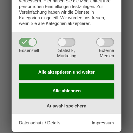
verbessern.
Hier haben Sie die Möglichkeit Ihre
Kontakt
persönlichen Einstellungen festzulegen.
Zur
Impressum
Vereinfachung haben wir die Dienste in
Kategorien eingeteilt. Wir würden uns freuen,
Datenschutz
wenn Sie alle Kategorien akzeptieren.
AGB
Widerruf
Essenziell
Statistik,
Externe
Marketing
Medien
Alle akzeptieren und
weiter
Alle ablehnen
Auswahl speichern
Datenschutz / Details
Impressum