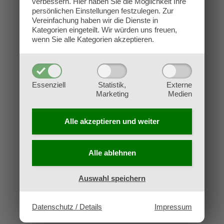
verbessern.
Hier haben Sie die Möglichkeit Ihre
Kontakt
persönlichen Einstellungen festzulegen.
Zur
Impressum
Vereinfachung haben wir die Dienste in
Kategorien eingeteilt. Wir würden uns freuen,
Datenschutz
wenn Sie alle Kategorien akzeptieren.
AGB
Widerruf
Essenziell
Statistik,
Externe
Marketing
Medien
Alle akzeptieren und
weiter
Alle ablehnen
Auswahl speichern
Datenschutz / Details
Impressum