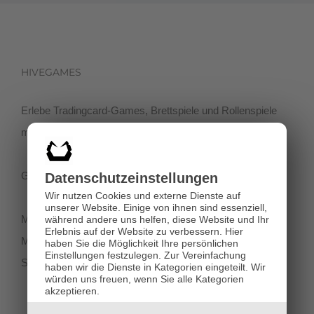
HIVEGAMES
Erlebe Tradingcard-Games, Brettspiele und Rollenspiele
mit einer netten Community in der Klagenfurter Innenstadt!
Getreidegasse 3, 9020 Klagenfurt
Datenschutz­einstellungen
Wir nutzen Cookies und externe Dienste auf
unserer Website. Einige von ihnen sind essenziell,
Montag-Dienstag 11:00 - 18:00
während andere uns helfen, diese Website und Ihr
Erlebnis auf der Website zu verbessern.
Hier
Mittwoch-Freitag 11:00-19:00
haben Sie die Möglichkeit Ihre persönlichen
Einstellungen festzulegen.
Zur Vereinfachung
Samstag 12:00 - 18:00
haben wir die Dienste in Kategorien eingeteilt. Wir
würden uns freuen, wenn Sie alle Kategorien
akzeptieren.