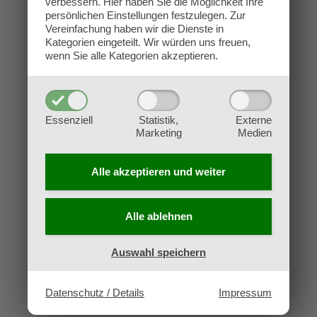
verbessern.
Hier haben Sie die Möglichkeit Ihre
Kontakt
persönlichen Einstellungen festzulegen.
Zur
Impressum
Vereinfachung haben wir die Dienste in
Kategorien eingeteilt. Wir würden uns freuen,
Datenschutz
wenn Sie alle Kategorien akzeptieren.
AGB
Widerruf
Essenziell
Statistik,
Externe
Marketing
Medien
Alle akzeptieren und
weiter
Alle ablehnen
Auswahl speichern
Datenschutz / Details
Impressum