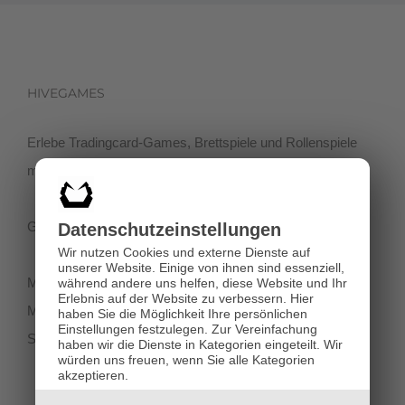
HIVEGAMES
Erlebe Tradingcard-Games, Brettspiele und Rollenspiele
mit einer netten Community in der Klagenfurter Innenstadt!
Getreidegasse 3, 9020 Klagenfurt
Datenschutz­einstellungen
Wir nutzen Cookies und externe Dienste auf
unserer Website. Einige von ihnen sind essenziell,
Montag-Dienstag 11:00 - 18:00
während andere uns helfen, diese Website und Ihr
Erlebnis auf der Website zu verbessern.
Hier
Mittwoch-Freitag 11:00-19:00
haben Sie die Möglichkeit Ihre persönlichen
Einstellungen festzulegen.
Zur Vereinfachung
Samstag 12:00 - 18:00
haben wir die Dienste in Kategorien eingeteilt. Wir
würden uns freuen, wenn Sie alle Kategorien
akzeptieren.