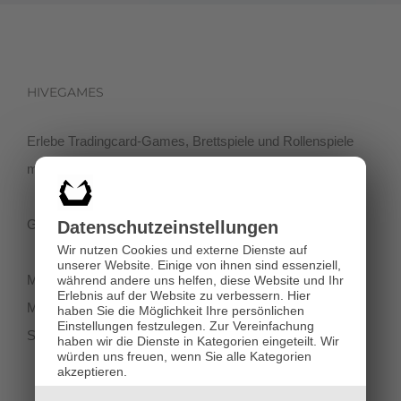
HIVEGAMES
Erlebe Tradingcard-Games, Brettspiele und Rollenspiele
mit einer netten Community in der Klagenfurter Innenstadt!
Getreidegasse 3, 9020 Klagenfurt
Datenschutz­einstellungen
Wir nutzen Cookies und externe Dienste auf
unserer Website. Einige von ihnen sind essenziell,
Montag-Dienstag 11:00 - 18:00
während andere uns helfen, diese Website und Ihr
Erlebnis auf der Website zu verbessern.
Hier
Mittwoch-Freitag 11:00-19:00
haben Sie die Möglichkeit Ihre persönlichen
Einstellungen festzulegen.
Zur Vereinfachung
Samstag 12:00 - 18:00
haben wir die Dienste in Kategorien eingeteilt. Wir
würden uns freuen, wenn Sie alle Kategorien
akzeptieren.